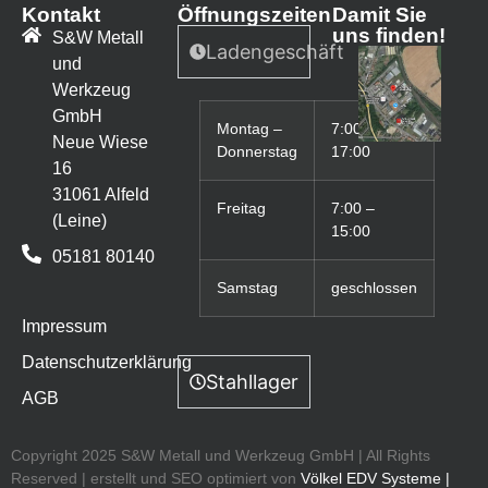
Kontakt
Öffnungszeiten
Damit Sie
uns finden!
S&W Metall
Ladengeschäft
und
Werkzeug
GmbH
Montag –
7:00 –
Neue Wiese
Donnerstag
17:00
16
31061 Alfeld
Freitag
7:00 –
(Leine)
15:00
05181 80140
Samstag
geschlossen
Impressum
Datenschutzerklärung
Stahllager
AGB
Copyright 2025 S&W Metall und Werkzeug GmbH | All Rights
Reserved | erstellt und SEO optimiert von
Völkel EDV Systeme
|