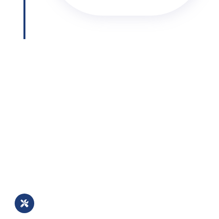
Professionelle Montage
4. Fachgerechte
Montage
Unser eingespieltes
Montageteam installiert Ihre